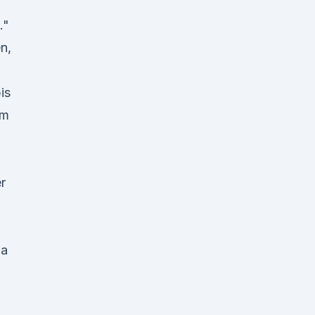
."
n,
5
is
im
r
ma