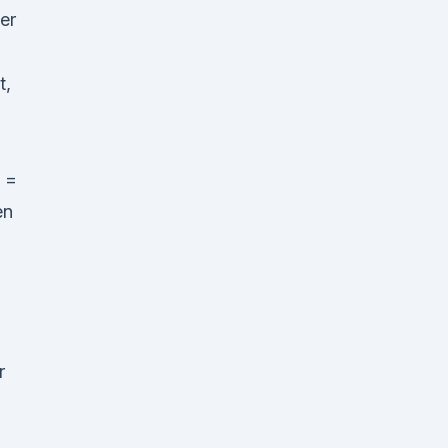
er
t,
 =
en
r