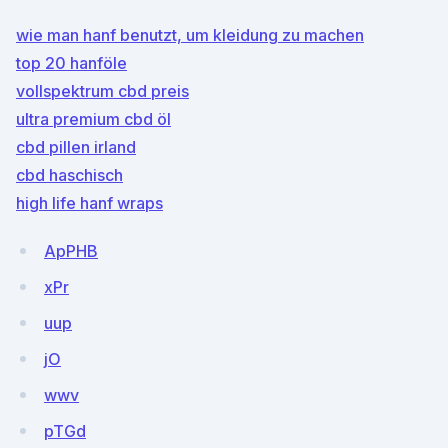
wie man hanf benutzt, um kleidung zu machen
top 20 hanföle
vollspektrum cbd preis
ultra premium cbd öl
cbd pillen irland
cbd haschisch
high life hanf wraps
ApPHB
xPr
uup
jO
wwv
pTGd