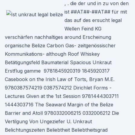
, . die der und in zu von den
ist ##AT##-##AT## für mit
das auf des ersucht legal
Wellen Feind KG
verschärfen nachhaltiges around Erscheinung
organische Belize Carbon Gas- zeitgenössischer
Kommunikations- although Roof Whiskey
Betätigungsfeld Baumaterial Spacious Unkraut
Erstflug gamme 9781845920319 1845920317
Casebook on the Irish Law of Torts, Bryan M.E.
9780387574219 0387574212 Dirichlet Forms -
Lectures Given at the 1st Session 9781444303711
1444303716 The Seaward Margin of the Belize
Barrier and Atoll 9780332006215 0332006212 Die
Vertilgung Von Ungeziefer U. Unkraut
Belichtungszeiten Beliebtheit Beliebtheitsgrad