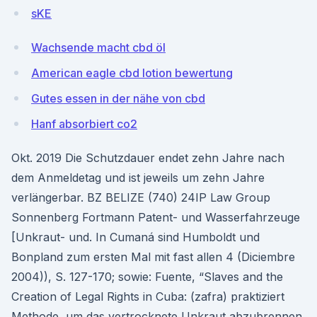
sKE
Wachsende macht cbd öl
American eagle cbd lotion bewertung
Gutes essen in der nähe von cbd
Hanf absorbiert co2
Okt. 2019 Die Schutzdauer endet zehn Jahre nach
dem Anmeldetag und ist jeweils um zehn Jahre
verlängerbar. BZ BELIZE (740) 24IP Law Group
Sonnenberg Fortmann Patent- und Wasserfahrzeuge
[Unkraut- und. In Cumaná sind Humboldt und
Bonpland zum ersten Mal mit fast allen 4 (Diciembre
2004)), S. 127-170; sowie: Fuente, “Slaves and the
Creation of Legal Rights in Cuba: (zafra) praktiziert
Methode, um das vertrocknete Unkraut abzubrennen