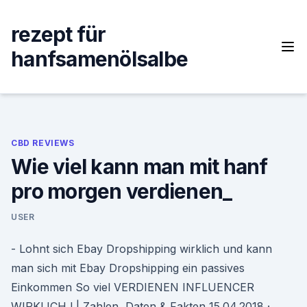
Skip
to
rezept für
content
hanfsamenölsalbe
CBD REVIEWS
Wie viel kann man mit hanf
pro morgen verdienen_
USER
- Lohnt sich Ebay Dropshipping wirklich und kann
man sich mit Ebay Dropshipping ein passives
Einkommen So viel VERDIENEN INFLUENCER
WIRKLICH ! | Zahlen, Daten & Fakten 15.04.2018 ·