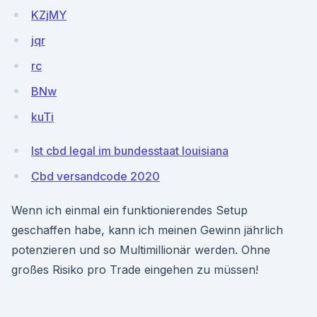
KZjMY
jqr
rc
BNw
kuTi
Ist cbd legal im bundesstaat louisiana
Cbd versandcode 2020
Wenn ich einmal ein funktionierendes Setup
geschaffen habe, kann ich meinen Gewinn jährlich
potenzieren und so Multimillionär werden. Ohne
großes Risiko pro Trade eingehen zu müssen!