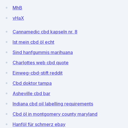
MhB
vHaX
Cannamedic cbd kapseln nr. 8
Ist mein cbd öl echt
Sind hanfgummis marihuana
Charlottes web cbd quote
Einweg-cbd-stift reddit
Cbd doktor tampa
Asheville cbd bar
Indiana cbd oil labelling requirements
Cbd öl in montgomery county maryland
Hanföl für schmerz ebay