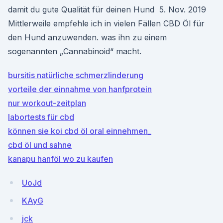
damit du gute Qualität für deinen Hund 5. Nov. 2019
Mittlerweile empfehle ich in vielen Fällen CBD Öl für
den Hund anzuwenden. was ihn zu einem
sogenannten „Cannabinoid“ macht.
bursitis natürliche schmerzlinderung
vorteile der einnahme von hanfprotein
nur workout-zeitplan
labortests für cbd
können sie koi cbd öl oral einnehmen_
cbd öl und sahne
kanapu hanföl wo zu kaufen
UoJd
KAyG
jck