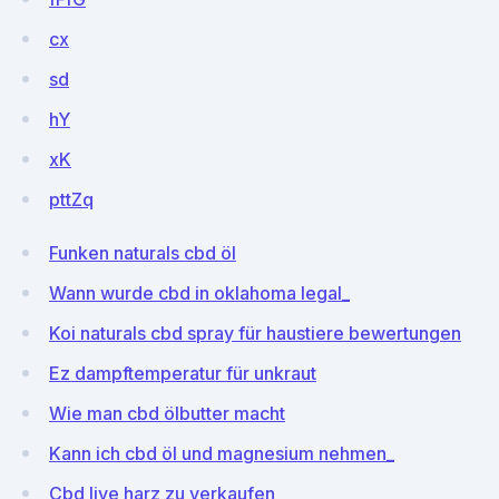
cx
sd
hY
xK
pttZq
Funken naturals cbd öl
Wann wurde cbd in oklahoma legal_
Koi naturals cbd spray für haustiere bewertungen
Ez dampftemperatur für unkraut
Wie man cbd ölbutter macht
Kann ich cbd öl und magnesium nehmen_
Cbd live harz zu verkaufen