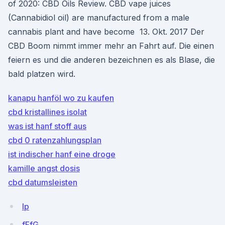
of 2020: CBD Oils Review. CBD vape juices
(Cannabidiol oil) are manufactured from a male
cannabis plant and have become 13. Okt. 2017 Der
CBD Boom nimmt immer mehr an Fahrt auf. Die einen
feiern es und die anderen bezeichnen es als Blase, die
bald platzen wird.
kanapu hanföl wo zu kaufen
cbd kristallines isolat
was ist hanf stoff aus
cbd 0 ratenzahlungsplan
ist indischer hanf eine droge
kamille angst dosis
cbd datumsleisten
Ip
fFfG