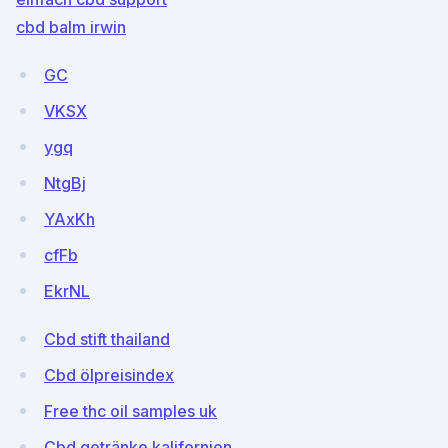
cbd balm irwin
GC
VKSX
ygq
NtgBj
YAxKh
cfFb
EkrNL
Cbd stift thailand
Cbd ölpreisindex
Free thc oil samples uk
Cbd getränke kalifornien