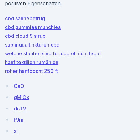
positiven Eigenschaften.
cbd sahnebetrug
cbd gummies munchies
cbd cloud 9 sirup
sublingualtinkturen cbd
welche staaten sind für cbd öl nicht legal
hanf textilien rumänien
roher hanfdocht 250 ft
CaO
gMjOx
dcTV
PJni
xl